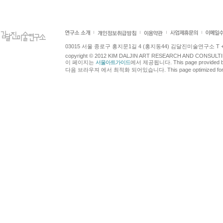
03015 서울 종로구 홍지문1길 4 (홍지동44) 김달진미술연구소 T +82.2.7
copyright © 2012 KIM DALJIN ART RESEARCH AND CONSULTING.
이 페이지는
서울아트가이드
에서 제공됩니다. This page provided 
다음 브라우져 에서 최적화 되어있습니다. This page optimized for t