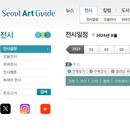
주메뉴
서브메뉴
본문바로가기
하단
2024년 8월
2023
01
02
03
0
건
전체
개인
단체
협회
아트페어
통합검색