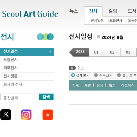
주메뉴
서브메뉴
본문바로가기
하단
2024년 8월
2023
01
02
03
0
건
전체
개인
단체
협회
아트페어
통합검색