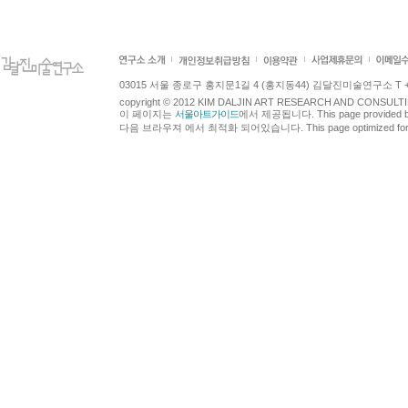
03015 서울 종로구 홍지문1길 4 (홍지동44) 김달진미술연구소 T +82.2.7
copyright © 2012 KIM DALJIN ART RESEARCH AND CONSULTING.
이 페이지는
서울아트가이드
에서 제공됩니다. This page provided 
다음 브라우져 에서 최적화 되어있습니다. This page optimized for t