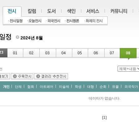
2024년 8월
23
01
02
03
04
05
06
07
08
건
개인
단체
협회
아트페어
미술제
학생
대형
순회
유물
외국작가
데이타가 없습니다.
[1]