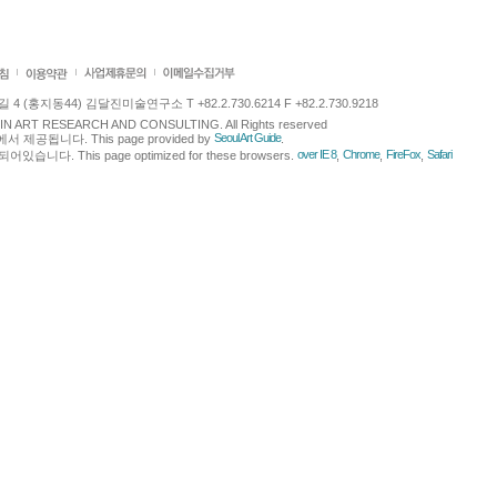
 (홍지동44) 김달진미술연구소 T +82.2.730.6214 F +82.2.730.9218
LJIN ART RESEARCH AND CONSULTING. All Rights reserved
Seoul Art Guide
에서 제공됩니다. This page provided by
.
over IE 8
Chrome
FireFox
Safari
다. This page optimized for these browsers.
,
,
,