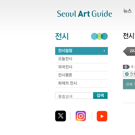
주메뉴
서브메뉴
본문바로가기
하단
20
0
전체
통합검색