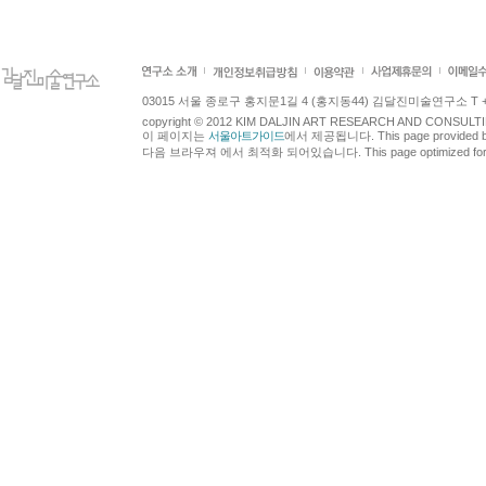
03015 서울 종로구 홍지문1길 4 (홍지동44) 김달진미술연구소 T +82.2.7
copyright © 2012 KIM DALJIN ART RESEARCH AND CONSULTING.
이 페이지는
서울아트가이드
에서 제공됩니다. This page provided 
다음 브라우져 에서 최적화 되어있습니다. This page optimized for t