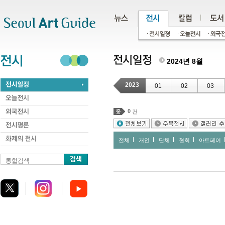
주메뉴
서브메뉴
본문바로가기
하단
2024년 8월
2023
01
02
03
0
건
전체
개인
단체
협회
아트페어
통합검색