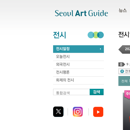
주메뉴
서브메뉴
본문바로가기
하단
20
9
전체
통합검색