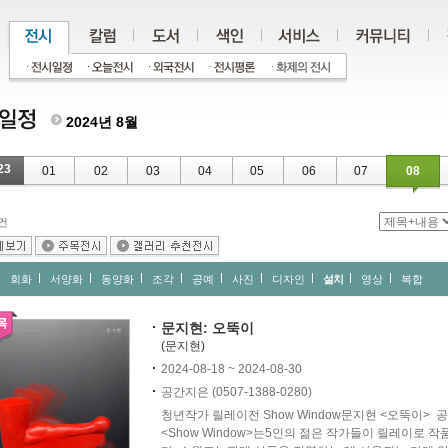
2024년 8월
23
01
02
03
04
05
06
07
08
건
회화
서양화
동양화
조각
공예
사진
디자인
설치
영상
복합
문지현: 오뚝이
(문지현)
2024-08-18 ~ 2024-08-30
공간지은 (0507-1388-0280)
청년작가 릴레이전 Show Window문지현 <오뚝이
<Show Window>는5인의 젊은 작가들이 릴레이로