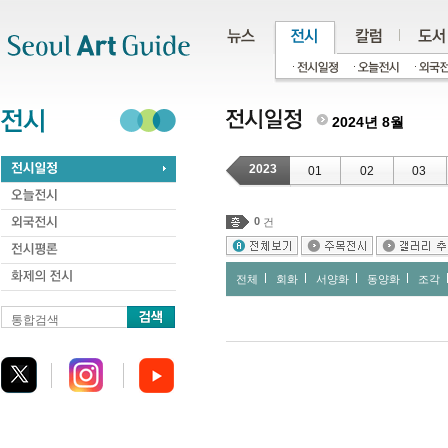
주메뉴
서브메뉴
본문바로가기
하단
2024년 8월
2023
01
02
03
0
건
전체
회화
서양화
동양화
조각
통합검색