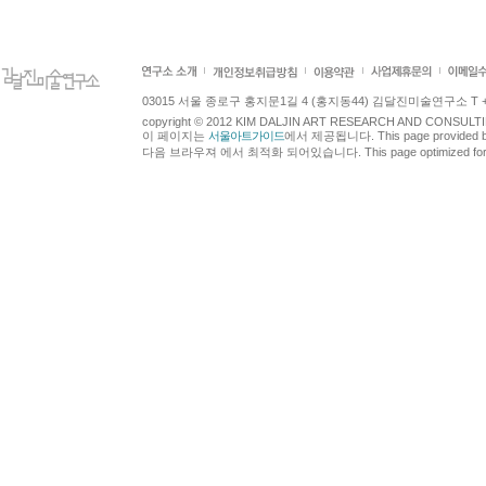
03015 서울 종로구 홍지문1길 4 (홍지동44) 김달진미술연구소 T +82.2.7
copyright © 2012 KIM DALJIN ART RESEARCH AND CONSULTING.
이 페이지는
서울아트가이드
에서 제공됩니다. This page provided 
다음 브라우져 에서 최적화 되어있습니다. This page optimized for t