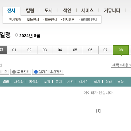
2024년 8월
23
01
02
03
04
05
06
07
08
건
회화
서양화
동양화
조각
공예
사진
디자인
설치
영상
복합
데이타가 없습니다.
[1]