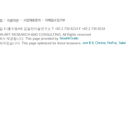
 (홍지동44) 김달진미술연구소 T +82.2.730.6214 F +82.2.730.9218
LJIN ART RESEARCH AND CONSULTING. All Rights reserved
Seoul Art Guide
에서 제공됩니다. This page provided by
.
over IE 8
Chrome
FireFox
Safari
다. This page optimized for these browsers.
,
,
,