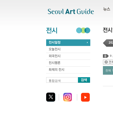
주메뉴
서브메뉴
본문바로가기
하단
20
0
전체
통합검색