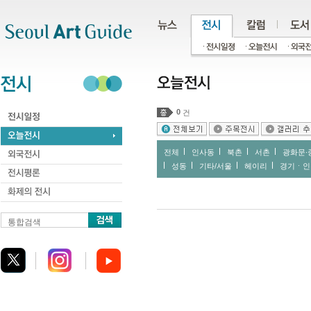
주메뉴
서브메뉴
본문바로가기
하단
0
건
전체
인사동
북촌
서촌
광화문∙
성동
기타/서울
헤이리
경기ㆍ인
통합검색