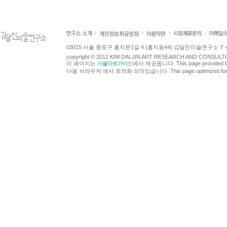
03015 서울 종로구 홍지문1길 4 (홍지동44) 김달진미술연구소 T +82.2.7
copyright © 2012 KIM DALJIN ART RESEARCH AND CONSULTING.
이 페이지는
서울아트가이드
에서 제공됩니다. This page provided 
다음 브라우져 에서 최적화 되어있습니다. This page optimized for t