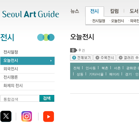
주메뉴
서브메뉴
본문바로가기
하단
0
건
전체
인사동
북촌
서촌
광화문∙
성동
기타/서울
헤이리
경기ㆍ인
통합검색