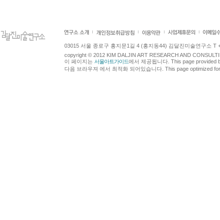
03015 서울 종로구 홍지문1길 4 (홍지동44) 김달진미술연구소 T +82.2.7
copyright © 2012 KIM DALJIN ART RESEARCH AND CONSULTING.
이 페이지는
서울아트가이드
에서 제공됩니다. This page provided 
다음 브라우져 에서 최적화 되어있습니다. This page optimized for t