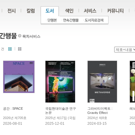
목차서비스
건
공간 : SPACE
국립현대미술관 연구
그라비티이펙트 :
레브 
논문
Gravity Effect
2026년 제705호
2025년 제17집 (국립
2024년 제8호
20
현대미술관 연구 × 스
2026-08-01
2025-12-01
2024-03-15
20
테델릭미술관 연구:
생산성 생성하기)