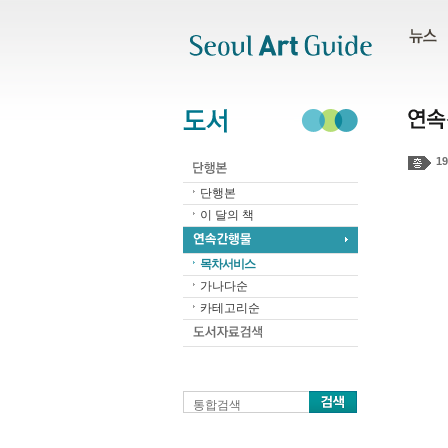
주메뉴
서브메뉴
본문바로가기
하단
19
단행본
이 달의 책
목차서비스
가나다순
카테고리순
통합검색