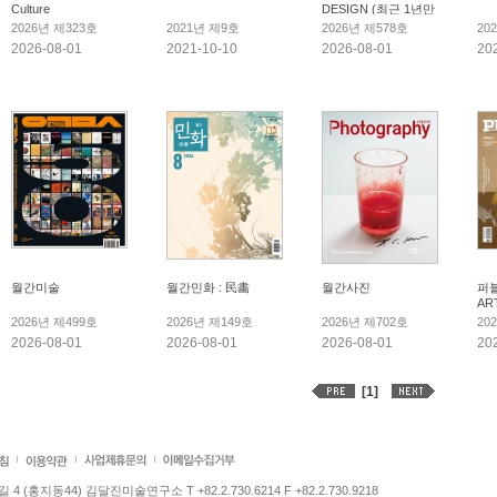
Culture
DESIGN (최근 1년만
보관)
2026년 제323호
2021년 제9호
2026년 제578호
20
2026-08-01
2021-10-10
2026-08-01
20
월간미술
월간민화 : 民畵
월간사진
퍼블
AR
2026년 제499호
2026년 제149호
2026년 제702호
20
2026-08-01
2026-08-01
2026-08-01
20
[1]
 (홍지동44) 김달진미술연구소 T +82.2.730.6214 F +82.2.730.9218