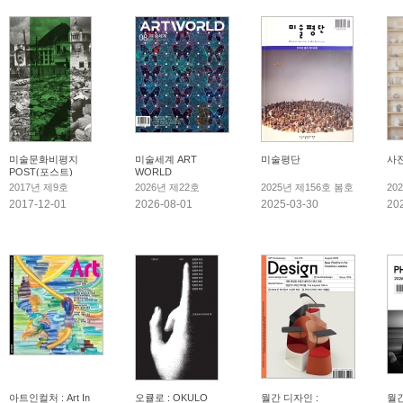
미술문화비평지
미술세계 ART
미술평단
사
POST(포스트)
WORLD
2017년 제9호
2026년 제22호
2025년 제156호 봄호
20
2017-12-01
2026-08-01
2025-03-30
20
아트인컬처 : Art In
오큘로 : OKULO
월간 디자인 :
월