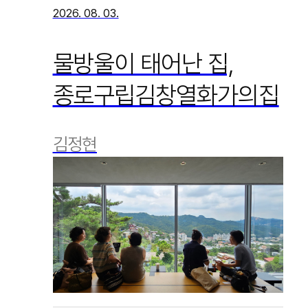
2026. 08. 03.
물방울이 태어난 집,
종로구립김창열화가의집
김정현