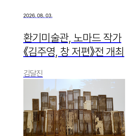
2026. 08. 03.
환기미술관, 노마드 작가
《김주영, 창 저편》전 개최
김달진