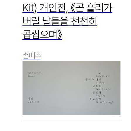
Kit) 개인전, 《곧 흘러가
버릴 날들을 천천히
곱씹으며》
손예주