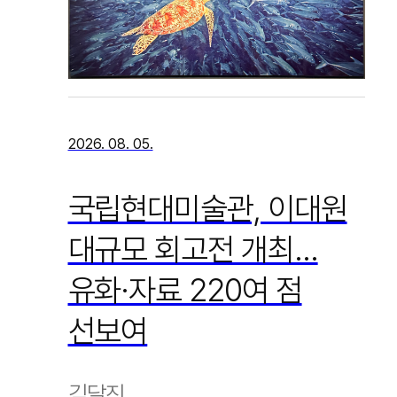
2026. 08. 05.
국립현대미술관, 이대원
대규모 회고전 개최…
유화·자료 220여 점
선보여
김달진