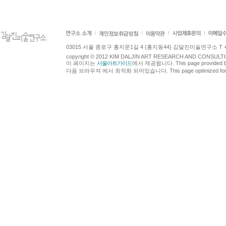
03015 서울 종로구 홍지문1길 4 (홍지동44) 김달진미술연구소 T +82.2.7
copyright © 2012 KIM DALJIN ART RESEARCH AND CONSULTING.
이 페이지는
서울아트가이드
에서 제공됩니다. This page provided 
다음 브라우져 에서 최적화 되어있습니다. This page optimized for t