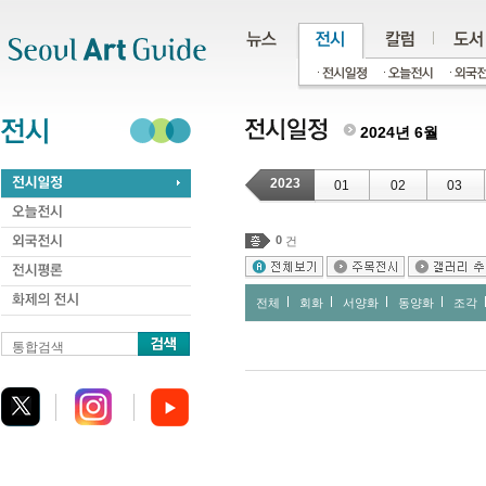
주메뉴
서브메뉴
본문바로가기
하단
2024년 6월
2023
01
02
03
0
건
전체
회화
서양화
동양화
조각
통합검색