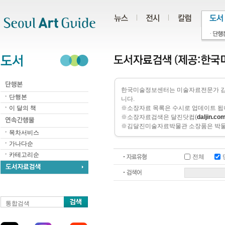
주메뉴
서브메뉴
본문바로가기
하단
한국미술정보센터는 미술자료전문가 김달
단행본
니다.
이 달의 책
※소장자료 목록은 수시로 업데이트 됩
※소장자료검색은 달진닷컴(
daljin.co
※김달진미술자료박물관 소장품은 박
목차서비스
가나다순
카테고리순
전체
통합검색