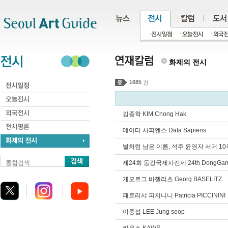
주메뉴
서브메뉴
본문바로가기
하단
화제의 전시
1685
건
김종학 KIM Chong Hak
데이터 사피엔스 Data Sapiens
별처럼 남은 이름, 석주 윤영자 서거 
통합검색
제24회 동강국제사진제 24th DongGang Inte
게오르그 바젤리츠 Georg BASELITZ
패트리샤 피치니니 Patricia PICCININI
이중섭 LEE Jung seop