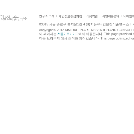
03015 서울 종로구 홍지문1길 4 (홍지동44) 김달진미술연구소 T +82.2.7
copyright © 2012 KIM DALJIN ART RESEARCH AND CONSULTING.
이 페이지는
서울아트가이드
에서 제공됩니다. This page provided 
다음 브라우져 에서 최적화 되어있습니다. This page optimized for t