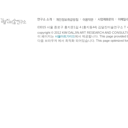
03015 서울 종로구 홍지문1길 4 (홍지동44) 김달진미술연구소 T +82.2.7
copyright © 2012 KIM DALJIN ART RESEARCH AND CONSULTING.
이 페이지는
서울아트가이드
에서 제공됩니다. This page provided 
다음 브라우져 에서 최적화 되어있습니다. This page optimized for t