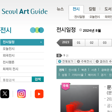
주메뉴
서브메뉴
본문바로가기
하단
2024년 8월
2023
01
02
03
9
건
전체
인사동
북촌
서촌
광화문∙
성동
기타/서울
헤이리
경기ㆍ인
통합검색
문
(
20
공간