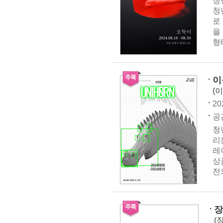
청
청
로
을
형
이
(
20
공간
청
리
레
상
전
장
(