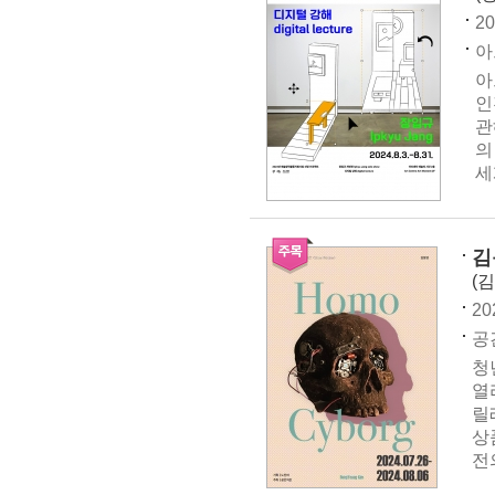
20
아
아
인
관
의
세
김
(
20
공간
청
열
릴
상
전