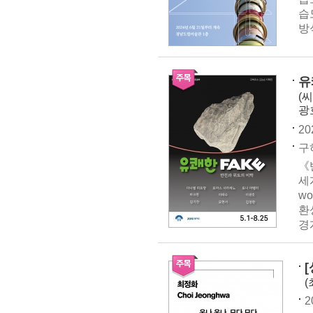
습
방
유
(
광
20
구하
《
세계
wo
환
경
(
2