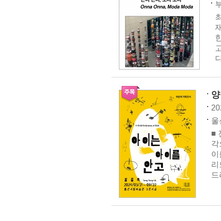
부
다
양
20
울
■
각
이
리
드