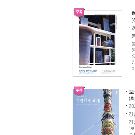
(
2
봉
원
요
7
이
보
(
20
경남
경
‘
습