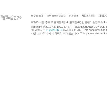
03015 서울 종로구 홍지문1길 4 (홍지동44) 김달진미술연구소 T +82.2.7
copyright © 2012 KIM DALJIN ART RESEARCH AND CONSULTING.
이 페이지는
서울아트가이드
에서 제공됩니다. This page provided 
다음 브라우져 에서 최적화 되어있습니다. This page optimized for t