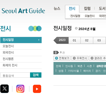
주메뉴
서브메뉴
본문바로가기
하단
2024년 8월
2023
01
02
03
0
건
전체
인사동
북촌
서촌
광화문∙
성동
기타/서울
헤이리
경기ㆍ인
통합검색