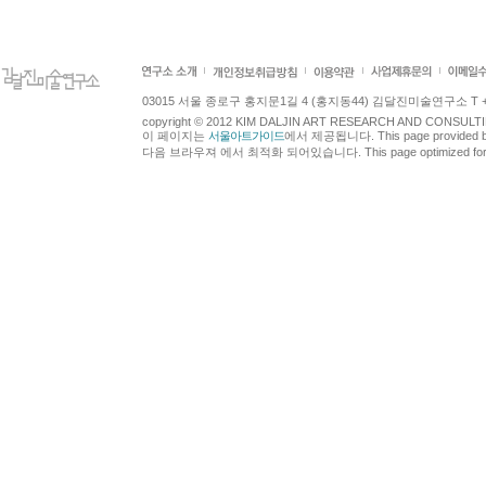
03015 서울 종로구 홍지문1길 4 (홍지동44) 김달진미술연구소 T +82.2.7
copyright © 2012 KIM DALJIN ART RESEARCH AND CONSULTING.
이 페이지는
서울아트가이드
에서 제공됩니다. This page provided 
다음 브라우져 에서 최적화 되어있습니다. This page optimized for t