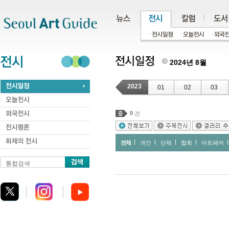
주메뉴
서브메뉴
본문바로가기
하단
2024년 8월
2023
01
02
03
0
건
전체
개인
단체
협회
아트페어
통합검색