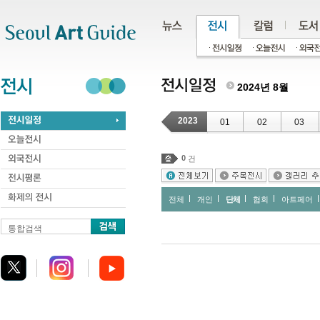
주메뉴
서브메뉴
본문바로가기
하단
2024년 8월
2023
01
02
03
0
건
전체
개인
단체
협회
아트페어
통합검색