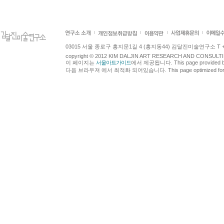
03015 서울 종로구 홍지문1길 4 (홍지동44) 김달진미술연구소 T +82.2.7
copyright © 2012 KIM DALJIN ART RESEARCH AND CONSULTING.
이 페이지는
서울아트가이드
에서 제공됩니다. This page provided 
다음 브라우져 에서 최적화 되어있습니다. This page optimized for t