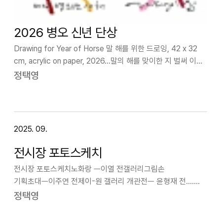
2026 병오 신년 단상
Drawing for Year of Horse 말 해를 위한 드로잉, 42 x 32
cm, acrylic on paper, 2026...말의 해를 맞이한 지 벌써 이틀
째를 맞는다. 새해를 맞아 계획을 세우고 이 해를 어떻게 알차게
정택영
보낼지를 궁리하는 사이 시간이 그 틈…
2025. 09.
전시장 포토스케치
전시장 포토스케치노화랑 ㅡ이열 전갤러리그림손
기획초대ㅡ이주연 전제이-원 갤러리 개관전ㅡ 윤형재 전....
이열 작가 ㅡ <거울형 회화:반사의 반사를 그리다>는 주제로
정택영
펼치는 이열 작가는 "캔버스가 표방하는 기존작업에
매너리즘을 느끼게 되어 철수하던 미군 부대가 남긴 온갓…