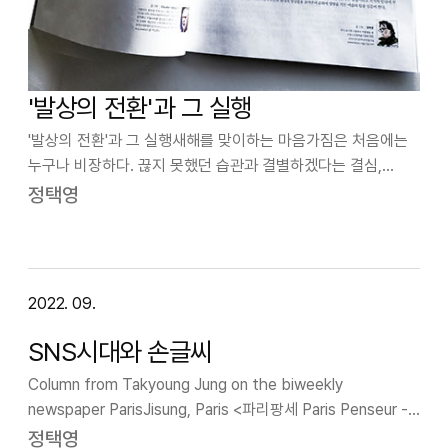
'발상의 전환'과 그 실행
'발상의 전환'과 그 실행새해를 맞이하는 마음가짐은 처음에는
누구나 비장하다. 끊지 못했던 습관과 결별하겠다는 결심,
야심차게 세운 연중 계획, 단절되었던 사람과의 관계 회복,
정택영
새로운 사업 계획 등 새해 첫 출발을 야심차게 시작 한다.나
역시도 새해를 맞이하는 마음가짐…
2022. 09.
SNS시대와 손글씨
Column from Takyoung Jung on the biweekly
newspaper ParisJisung, Paris <파리팡세 Paris Penseur -
정택영 칼럼>“SNS시대와 손글씨”The era of SNS and the
정택영