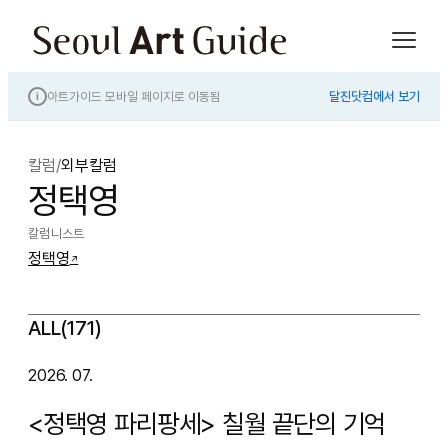
아트가이드 모바일 페이지로 이동됨
달진닷컴에서 보기
i
칼럼
/
외부칼럼
정택영
칼럼니스트
정택영
↗
ALL(171)
2026. 07.
<정택영 파리팡세> 칠월 끝단의 기억