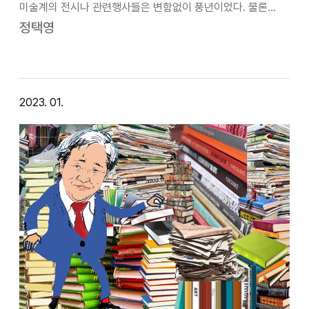
미술계의 전시나 관련행사들은 변함없이 풍년이었다. 물론
풍년을 이룬 것이 풍작이었다고 단언할 수는 없다. 하지만
정택영
미술계가 겪는 여러 난제들이 첩첩이 쌓여있음에도 아랑곳하지
않고 행사를 이어가고 있다는 것은 한…
2023. 01.