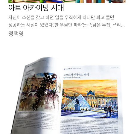
아트 아카이빙 시대
자신이 소신을 갖고 하던 일을 우직하게 하나만 파고 들면
성공하는 시절이 있었다.'한 우물만 파라'는 속담은 투잡, 쓰리잡
등 멀티플레이어가 대세가 된 오늘날의 현실에서는 고전으로
정택영
치부된다.소걸음으로 만리를 간다는 우보만리 牛步萬里
나,“어리석은 사람이 산을 옮긴다.”…