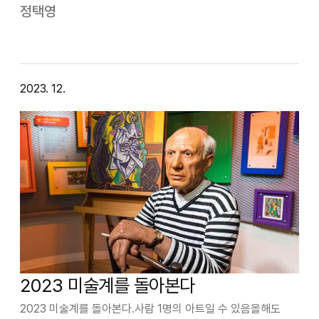
값진 해'가 되라는 덕담으로 글을 써 여러 지인들에게 새해
정택영
선물로 나누어주었다.어느 해인들 값지지 않은 해가 있으랴만…
2023. 12.
2023 미술계를 돌아본다
2023 미술계를 돌아본다.사람 1명의 아트일 수 있음올해도