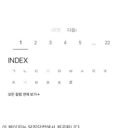
handwriting‘퍼스트…
‹
이전
다음
›
1
2
3
4
5
22
…
INDEX
ㄱ
ㄴ
ㄷ
ㄹ
ㅁ
ㅂ
ㅅ
ㅇ
ㅈ
ㅊ
ㅋ
ㅌ
ㅍ
ㅎ
#
모든 칼럼 연재 보기→
이 페이지는 달진닷컴에서 제공됩니다.