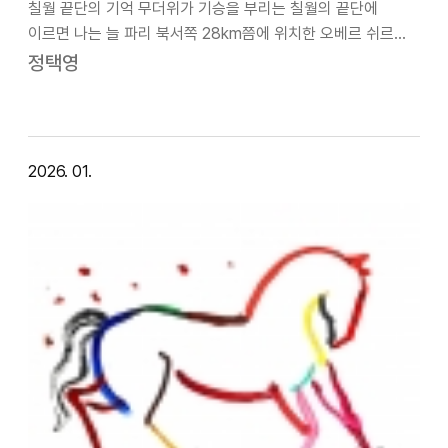
칠월 끝단의 기억 무더위가 기승을 부리는 칠월의 끝단에
이르면 나는 늘 파리 북서쪽 28km쯤에 위치한 오베르 쉬르
우아즈 Auvers-sur-Oise에 묻혀 한줌의 흙으로 돌아간 고흐를
정택영
생각해보게 된다.고흐가 마지막으로 그렸던 '까마귀 나는
들판'을 찾아가 주변을 둘…
2026. 01.