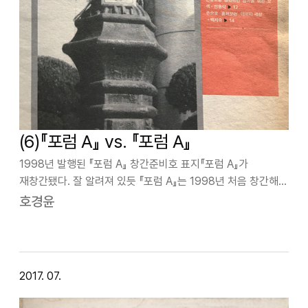
(6)『포럼 A』 vs. 『포럼 A』
1998년 발행된 『포럼 A』 창간준비호 표지『포럼 A』가
재창간됐다. 잘 알려져 있듯 『포럼 A』는 1998년 처음 창간해,
작가, 이론가·평론가, 큐레이터들이 편집진으로 활동하면서
호경윤
예술작품과 예술실천에 대한 비평과 발언, 그리고 미술제도에
대한 대안을 제시하는 담론…
2017. 07.