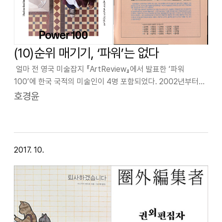
(10)순위 매기기, ‘파워’는 없다
얼마 전 영국 미술잡지 『ArtReview』에서 발표한 ‘파워
100’에 한국 국적의 미술인이 4명 포함되었다. 2002년부터
매년 한 번씩 작가뿐 아니라 평론가, 큐레이터, 갤러리스트 등
호경윤
미술계에서 영향력 있는 인물들을 선정하고 있다. 누가 무슨
기준으로 어떻게 뽑…
2017. 10.