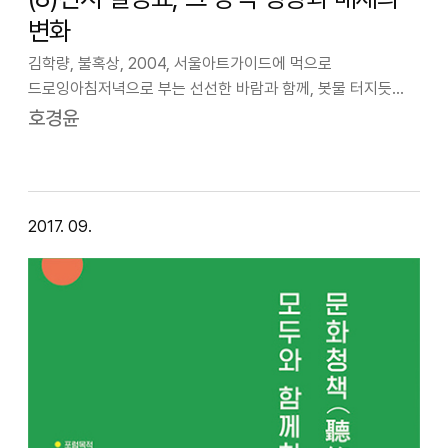
변화
김학량, 불혹상, 2004, 서울아트가이드에 먹으로
드로잉아침저녁으로 부는 선선한 바람과 함께, 봇물 터지듯
수많은 전시 개막 소식들로부터 가을이 왔음을 알게 된다. 지난
호경윤
9월 1일 개막하는 굵직한 전시들이 여럿이어서 어디를 가야
할지 방향을 정하기조차 어려워 결국 그…
2017. 09.