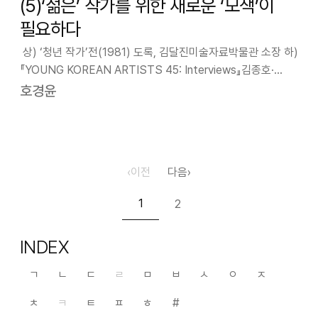
(5)‘젊은’ 작가를 위한 새로운 ‘모색’이
필요하다
상) ‘청년 작가’전(1981) 도록, 김달진미술자료박물관 소장 하)
『YOUNG KOREAN ARTISTS 45: Interviews』김종호·
류한승 지음, (다빈치기프트, 2006) 최근 주목할 만한 젊은
호경윤
작가 전시들이 여럿 열렸다. 아뜰리에에르메스에서 젊은 작가
…
‹
이전
다음
›
1
2
INDEX
ㄱ
ㄴ
ㄷ
ㄹ
ㅁ
ㅂ
ㅅ
ㅇ
ㅈ
ㅊ
ㅋ
ㅌ
ㅍ
ㅎ
#