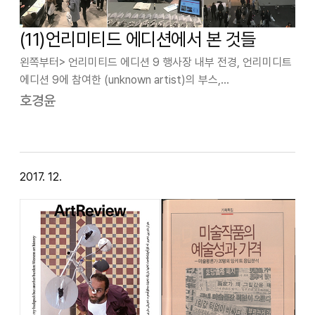
(11)언리미티드 에디션에서 본 것들
왼쪽부터> 언리미티드 에디션 9 행사장 내부 전경, 언리미디트
에디션 9에 참여한 (unknown artist)의 부스,
서울시립북서울미술관에서 개최된 언리미티드 에디션 9
호경윤
입구지난 달 ‘언리미티드 에디션(2017.12.2-3)’이
서울시립북서울미술관에서 개최됐다. 이…
2017. 12.