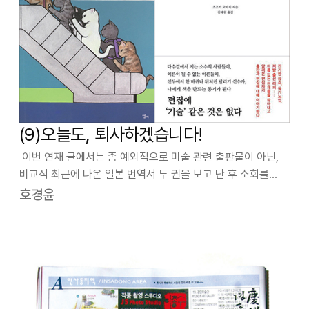
(9)오늘도, 퇴사하겠습니다!
이번 연재 글에서는 좀 예외적으로 미술 관련 출판물이 아닌,
비교적 최근에 나온 일본 번역서 두 권을 보고 난 후 소회를
적어 보고자 한다. 첫 번째 책은 이나가키 에미코가 지은
호경윤
『퇴사하겠습니다』이고, 두 번째 책은 츠즈키 쿄이치의『
권외편집자』이다 .『퇴사하겠습니다…