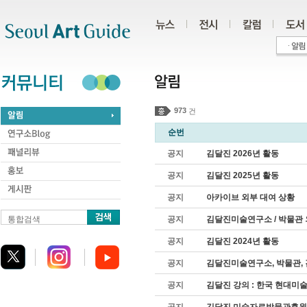
주메뉴
서브메뉴
본문바로가기
하단
973
건
순번
공지
김달진 2026년 활동
공지
김달진 2025년 활동
공지
아카이브 외부 대여 상황
통합검색
공지
김달진미술연구소 / 박물관 
공지
김달진 2024년 활동
공지
김달진미술연구소, 박물관,
공지
김달진 강의 : 한국 현대미술