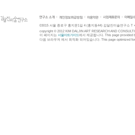
03015 서울 종로구 홍지문1길 4 (홍지동44) 김달진미술연구소 T +82.2.7
copyright © 2012 KIM DALJIN ART RESEARCH AND CONSULTING.
이 페이지는
서울아트가이드
에서 제공됩니다. This page provided 
다음 브라우져 에서 최적화 되어있습니다. This page optimized for t