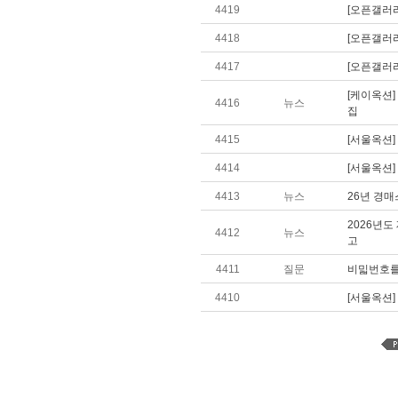
4419
[오픈갤러
4418
[오픈갤러
4417
[오픈갤러리
[케이옥션
4416
뉴스
집
4415
[서울옥션
4414
[서울옥션
4413
뉴스
26년 경
2026년
4412
뉴스
고
4411
질문
비밃번호를 
4410
[서울옥션]