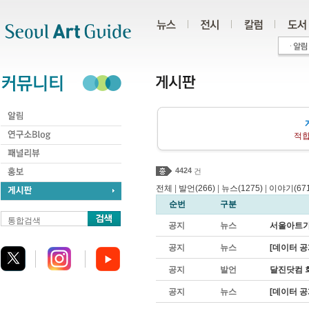
주메뉴
서브메뉴
본문바로가기
하단
적합
4424
건
전체
|
발언(266)
|
뉴스(1275)
|
이야기(671
순번
구분
통합검색
공지
뉴스
서울아트가이
공지
뉴스
[데이터 공
공지
발언
달진닷컴 
공지
뉴스
[데이터 공