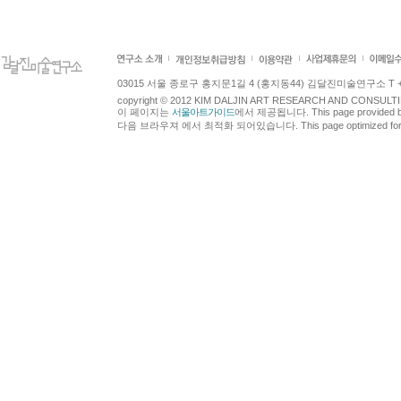
03015 서울 종로구 홍지문1길 4 (홍지동44) 김달진미술연구소 T +82.2.7
copyright © 2012 KIM DALJIN ART RESEARCH AND CONSULTING.
이 페이지는
서울아트가이드
에서 제공됩니다. This page provided 
다음 브라우져 에서 최적화 되어있습니다. This page optimized for t