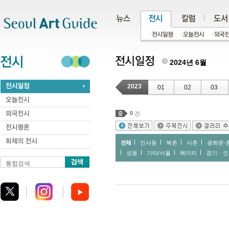
주메뉴
서브메뉴
본문바로가기
하단
2024년 6월
2023
01
02
03
0
건
전체
인사동
북촌
서촌
광화문∙
성동
기타/서울
헤이리
경기ㆍ인
통합검색