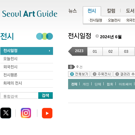
주메뉴
서브메뉴
본문바로가기
하단
2024년 6월
2023
01
02
03
0
건
전체
개인
단체
협회
아트페어
통합검색