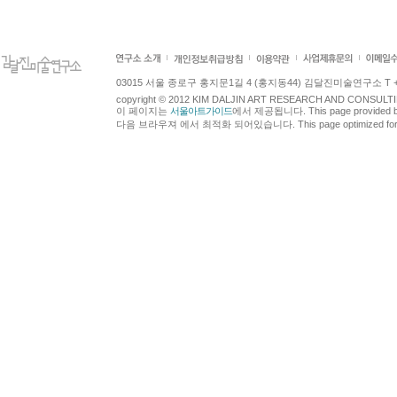
03015 서울 종로구 홍지문1길 4 (홍지동44) 김달진미술연구소 T +82.2.7
copyright © 2012 KIM DALJIN ART RESEARCH AND CONSULTING.
이 페이지는
서울아트가이드
에서 제공됩니다. This page provided 
다음 브라우져 에서 최적화 되어있습니다. This page optimized for t