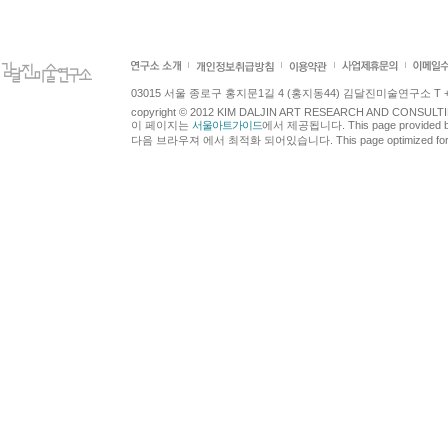
03015 서울 종로구 홍지문1길 4 (홍지동44) 김달진미술연구소 T +82.2.7
copyright © 2012 KIM DALJIN ART RESEARCH AND CONSULTING.
이 페이지는
서울아트가이드
에서 제공됩니다. This page provided 
다음 브라우져 에서 최적화 되어있습니다. This page optimized for t