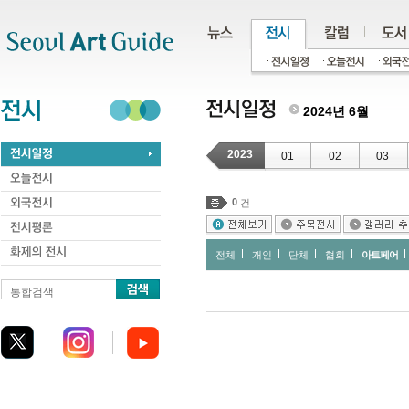
주메뉴
서브메뉴
본문바로가기
하단
2024년 6월
2023
01
02
03
0
건
전체
개인
단체
협회
아트페어
통합검색