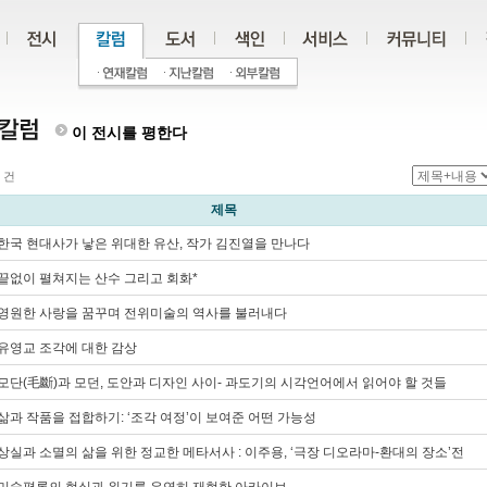
이 전시를 평한다
건
제목
1)한국 현대사가 낳은 위대한 유산, 작가 김진열을 만나다
0)끝없이 펼쳐지는 산수 그리고 회화*
9)영원한 사랑을 꿈꾸며 전위미술의 역사를 불러내다
8)유영교 조각에 대한 감상
7)모단(毛斷)과 모던, 도안과 디자인 사이- 과도기의 시각언어에서 읽어야 할 것들
6)삶과 작품을 접합하기: ‘조각 여정’이 보여준 어떤 가능성
5)상실과 소멸의 삶을 위한 정교한 메타서사 : 이주용, ‘극장 디오라마-환대의 장소’전