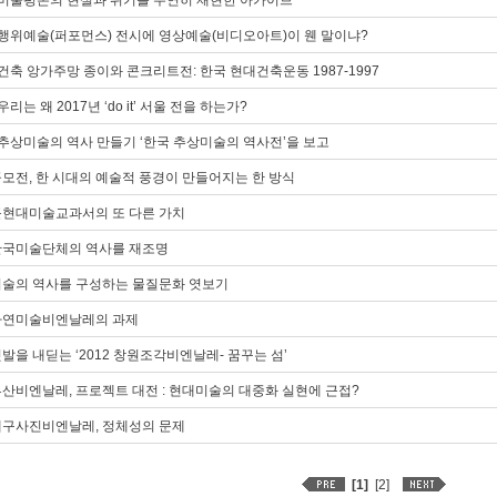
4)미술평론의 현실과 위기를 우연히 재현한 아카이브
3)행위예술(퍼포먼스) 전시에 영상예술(비디오아트)이 웬 말이냐?
2)건축 앙가주망 종이와 콘크리트전: 한국 현대건축운동 1987-1997
)우리는 왜 2017년 ‘do it’ 서울 전을 하는가?
0)추상미술의 역사 만들기 ‘한국 추상미술의 역사전’을 보고
)공모전, 한 시대의 예술적 풍경이 만들어지는 한 방식
)근현대미술교과서의 또 다른 가치
)한국미술단체의 역사를 재조명
)미술의 역사를 구성하는 물질문화 엿보기
)자연미술비엔날레의 과제
)첫발을 내딛는 ‘2012 창원조각비엔날레- 꿈꾸는 섬’
)부산비엔날레, 프로젝트 대전 : 현대미술의 대중화 실현에 근접?
)대구사진비엔날레, 정체성의 문제
[1]
[2]