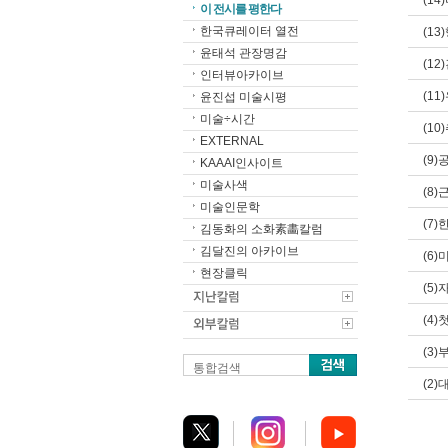
(1
이 전시를 평한다
한국큐레이터 열전
(1
윤태석 관장명감
(1
인터뷰아카이브
(11
윤진섭 미술시평
미술÷시간
(1
EXTERNAL
(9
KAAAI인사이트
미술사색
(8
미술인문학
(7
김동화의 소화素畵칼럼
김달진의 아카이브
(6
현장클릭
(5
(4
(3
통합검색
(2