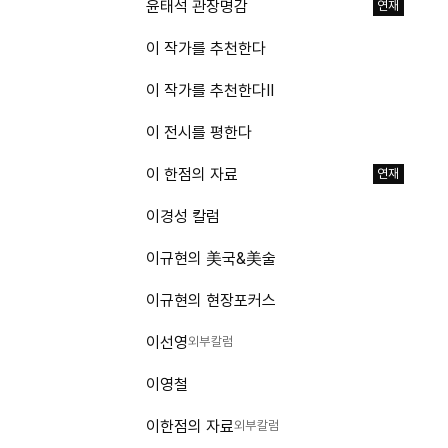
윤태석 관장명감
연재
이 작가를 추천한다
이 작가를 추천한다Ⅱ
이 전시를 평한다
이 한점의 자료
연재
이경성 칼럼
이규현의 美국&美술
이규현의 현장포커스
이선영
외부칼럼
이영철
이한점의 자료
외부칼럼