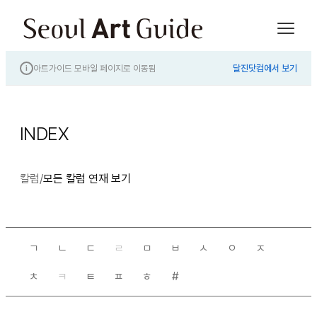
아트가이드 모바일 페이지로 이동됨
달진닷컴에서 보기
i
INDEX
칼럼
/
모든 칼럼 연재 보기
ㄱ
ㄴ
ㄷ
ㄹ
ㅁ
ㅂ
ㅅ
ㅇ
ㅈ
ㅊ
ㅋ
ㅌ
ㅍ
ㅎ
#