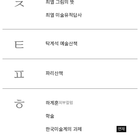
ㅊ
최열 그림의 뜻
최열 미술유적답사
ㅌ
탁계석 예술산책
ㅍ
파리산책
ㅎ
하계훈
외부칼럼
학술
한국미술계의 과제
연재