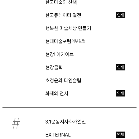
한국미술의 산책
한국큐레이터 열전
연재
행복한 미술세상 만들기
현대미술포럼
외부칼럼
현장! 아카이브
현장클릭
연재
호경윤의 타임슬립
화제의 전시
연재
#
3.1운동지사화가열전
EXTERNAL
연재