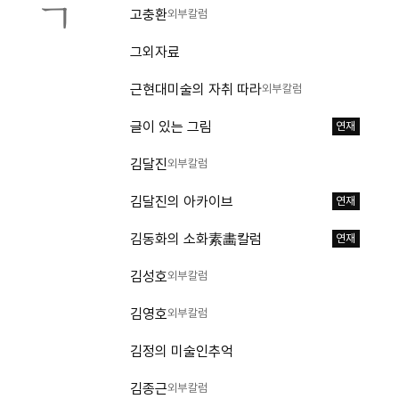
ㄱ
고충환
외부칼럼
그외자료
근현대미술의 자취 따라
외부칼럼
글이 있는 그림
연재
김달진
외부칼럼
김달진의 아카이브
연재
김동화의 소화素畵칼럼
연재
김성호
외부칼럼
김영호
외부칼럼
김정의 미술인추억
김종근
외부칼럼