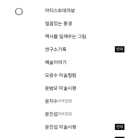
ㅇ
아티스트데자뷰
얼굴있는 풍경
역사를 일깨우는 그림
연구소기록
연재
예술이야기
오광수 미술칼럼
윤범모 미술시평
윤지수
외부칼럼
윤진섭
외부칼럼
윤진섭 미술시평
연재