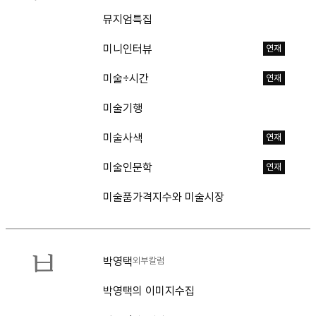
뮤지엄특집
미니인터뷰
연재
미술÷시간
연재
미술기행
미술사색
연재
미술인문학
연재
미술품가격지수와 미술시장
ㅂ
박영택
외부칼럼
박영택의 이미지수집