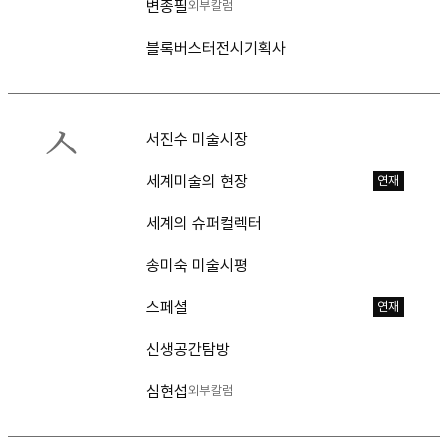
변종필
외부칼럼
블록버스터전시기획사
ㅅ
서진수 미술시장
세계미술의 현장
연재
세계의 슈퍼컬렉터
송미숙 미술시평
스페셜
연재
신생공간탐방
심현섭
외부칼럼