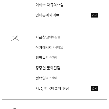
이희수 다큐의쓰임
인터뷰아카이브
연재
ㅈ
자료창고
외부칼럼
작가에세이
외부칼럼
정영숙
외부칼럼
정중헌 문화칼럼
정택영
외부칼럼
지금, 한국미술의 현장
연재