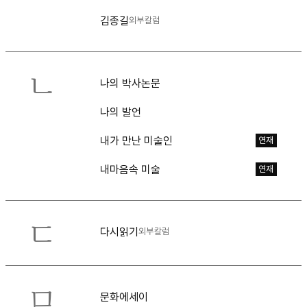
김종길
외부칼럼
ㄴ
나의 박사논문
나의 발언
내가 만난 미술인
연재
내마음속 미술
연재
ㄷ
다시읽기
외부칼럼
ㅁ
문화에세이