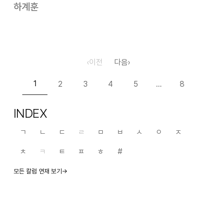
농가의 사방으로 드문드문 보이는 집 이외에는 밀밭과
하계훈
소떼들밖에 보이지 않으며 저녁이면 조명 불빛이 거의 없어서
하늘의 별이 유난히 반짝거리는 그런곳이었…
‹
이전
다음
›
1
2
3
4
5
8
…
INDEX
ㄱ
ㄴ
ㄷ
ㄹ
ㅁ
ㅂ
ㅅ
ㅇ
ㅈ
ㅊ
ㅋ
ㅌ
ㅍ
ㅎ
#
모든 칼럼 연재 보기→