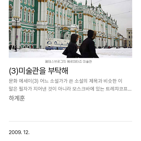
(3)미술관을 부탁해
문화 에세이(3) 어느 소설가가 쓴 소설의 제목과 비슷한 이
말은 필자가 지어낸 것이 아니라 모스크바에 있는 트레챠코프
미술관의 설립자인 파벨 트레챠코프(Pavel Tretyakov)가
하계훈
세상을 떠나면서 유족에게 남긴 당부의 말이었다. 올해는
한국과 러시아가 외교관계를 …
2009. 12.