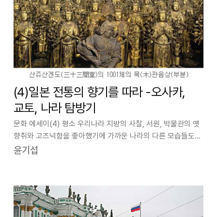
(4)일본 전통의 향기를 따라 -오사카,
교토, 나라 탐방기
문화 에세이(4) 평소 우리나라 지방의 사찰, 서원, 박물관의 옛
향취와 고즈넉함을 좋아했기에 가까운 나라의 다른 모습들도
보고 싶었던 필자는 드디어 지난 2월 4일부터 7일까지 4일
윤기섭
동안 일본의 옛 도시들을 다녀올 기회를 가졌다. 첫날 근세
오사카의 가부키 거리였던 …