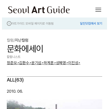
아트가이드 모바일 페이지로 이동됨
달진닷컴에서 보기
i
칼럼
/
지난칼럼
문화에세이
칼럼니스트
정준모
김환수
윤기섭
하계훈
성혜영
이진성
↗
↗
↗
↗
↗
↗
ALL(63)
2010. 06.