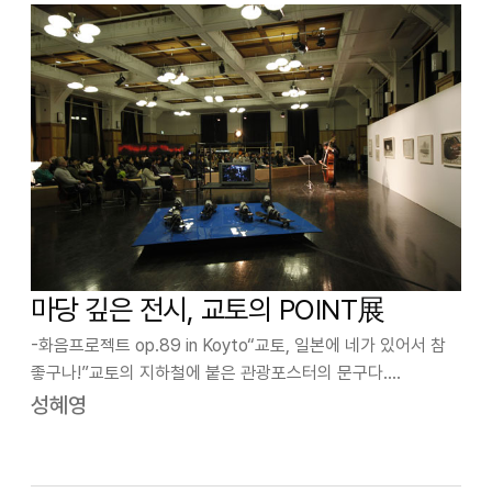
마당 깊은 전시, 교토의 POINT展
-화음프로젝트 op.89 in Koyto“교토, 일본에 네가 있어서 참
좋구나!”교토의 지하철에 붙은 관광포스터의 문구다.
여차여차해서 교토에 정착한 지 5개월여가 되었지만 그 문구를
성혜영
볼 때마다 어김없이 고개를 주억거리게 된다. 내가 아는 한,
교토는 한 도시가 오랜 …