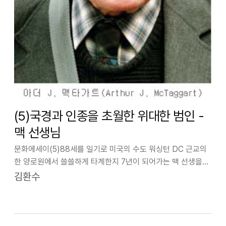
(5)국경과 인종을 초월한 위대한 범인 -
맥 선생님
문화에세이(5)88세를 일기로 미국의 수도 워싱턴 DC 근교의
한 양로원에서 쓸쓸하게 타계한지 7년이 되어가는 맥 선생을
청와대 근처 창성동에 있는 김달진미술자료박물관에서 다시
김환수
만나게 되었다. 그곳에서 열리고 있는 “해방 전후 비평과 책”
전시회 작품 중에 동아일보에 …