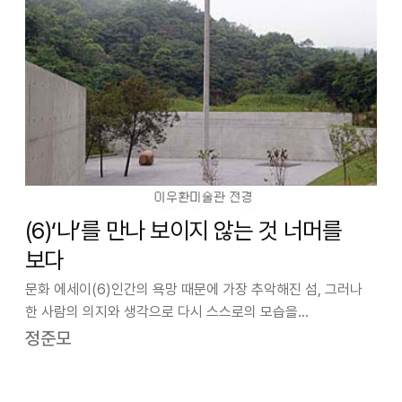
(6)‘나’를 만나 보이지 않는 것 너머를
보다
문화 에세이(6)인간의 욕망 때문에 가장 추악해진 섬, 그러나
한 사람의 의지와 생각으로 다시 스스로의 모습을
되찾아가는재생의 섬 나오시마(直島)에 이우환(李禹煥,
정준모
1936- )의 이름을 단미술관이 개관했다. 지난 6월15일
일반에게 공개된 이우환미술관은 나오시마 재생…