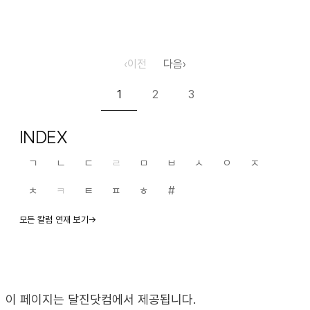
우리민족사의 최대의 전쟁이라 …
‹
이전
다음
›
1
2
3
INDEX
ㄱ
ㄴ
ㄷ
ㄹ
ㅁ
ㅂ
ㅅ
ㅇ
ㅈ
ㅊ
ㅋ
ㅌ
ㅍ
ㅎ
#
모든 칼럼 연재 보기→
이 페이지는 달진닷컴에서 제공됩니다.