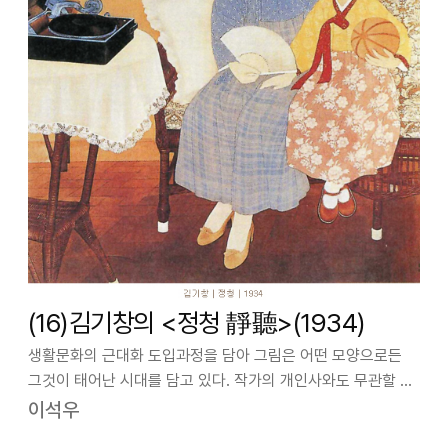
(16)김기창의 <정청 靜聽>(1934)
생활문화의 근대화 도입과정을 담아 그림은 어떤 모양으로든
그것이 태어난 시대를 담고 있다. 작가의 개인사와도 무관할 수
없다. 김기창( 1913-2001)의 <정청>은 1934년
이석우
조선미술전람회 13회 입선작이다. 그 무렵 일제 식민지하의