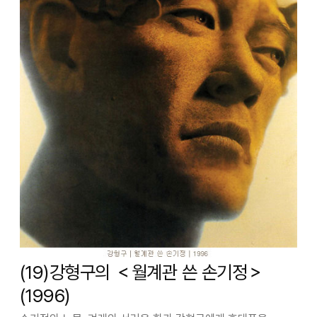
(19)강형구의 ＜월계관 쓴 손기정＞
(1996)