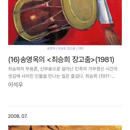
(16)송영옥의 <최승희 장고춤>(1981)
최승희의 무용혼, 신무용으로 살아난 민족의 가무정신 시간의
씻김에 사라진 인물을 만나는 일은 즐겁다. 최승희 (1911-
1969)를 읽으면서 나는 운명을 헤쳐가는 인간, 역사의 무게,
이석우
분출하는 예술혼을 느낀다.최승희는 1911년 경성에서 사남매
중의 막내딸로 태어났다.…
2008. 07.