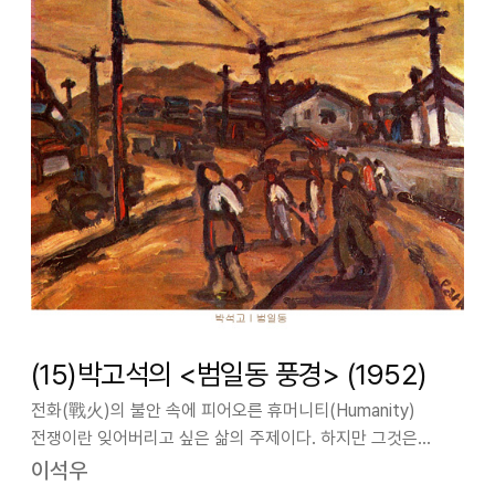
(15)박고석의 <범일동 풍경> (1952)
전화(戰火)의 불안 속에 피어오른 휴머니티(Humanity)
전쟁이란 잊어버리고 싶은 삶의 주제이다. 하지만 그것은
현실이자 현재이다. 지금도 이라크에서 아프가니스탄, 아프리카
이석우
곳곳에서 죽음의 전쟁이 진행되고 있지 않은가. 6.25 전쟁은