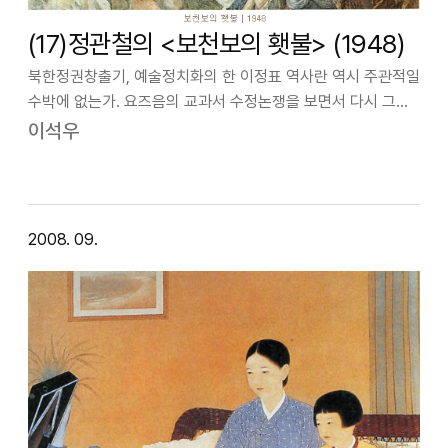
(17)정관철의 <보천보의 횃불> (1948)
북한정권창출기, 예술정치화의 한 이정표 역사란 역시 주관적일
수박에 없는가. 요즈음의 교과서 수정논쟁을 보면서 다시 그런
생각을 하게 된다 역사를 기록하는 이가 결국은 사람이기에 그
이석우
기록자의 가치나 처지에 따라 같은 일일지라도 서술내용이
달라질 수 밖에 없다. 어떤 이…
2008. 09.