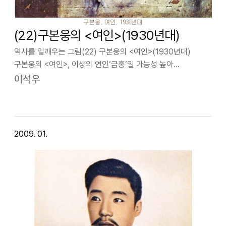
(22)구본웅의 <여인>(1930년대)
역사를 일깨우는 그림(22) 구본웅의 <여인>(1930년대)
구본웅의 <여인>, 이상의 연인‘금홍’일 가능성 높아
한국근대미술걸작들 중에 가장 강렬한 그림 하나를 들라면 나는
이석우
구본웅(1906-1953)이 그의 친구 이상을 그린 <친구의 초상>
을 드는데 별로 주저하지 않…
2009. 01.