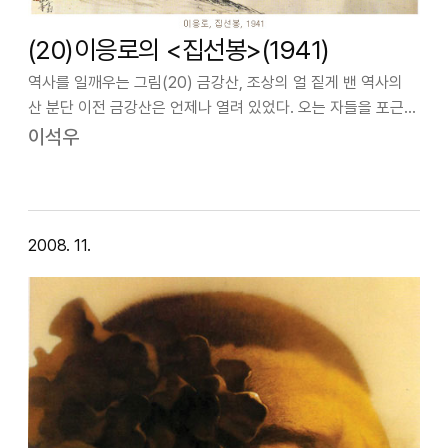
(20)이응로의 <집선봉>(1941)
역사를 일깨우는 그림(20) 금강산, 조상의 얼 짙게 밴 역사의
산 분단 이전 금강산은 언제나 열려 있었다. 오는 자들을 포근히
받아들이고 안식시키며 정신을 새롭게 하여 세상에 토해 냈다.
이석우
금강산은 민족의 자랑과 좌절, 은둔과 저항이 중첩된 곳이다.
겸재 정선이 이룬 …
2008. 11.