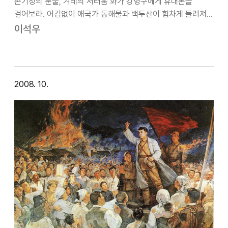
손기정의 눈물, 겨레의 서러움 화가 강형구에게 휴대폰을
걸어보라. 어김없이 애국가 동해물과 백두산이 힘차게 들려져
온다. 그는 현실을 직시하는 예리한 눈을 가지고 있지만 언제나
이석우
터져 나올수 있는 잠재적 광기를 안고 있는 작가라고나 할까.
우리가 알듯이 손기정은 제 11…
2008. 10.