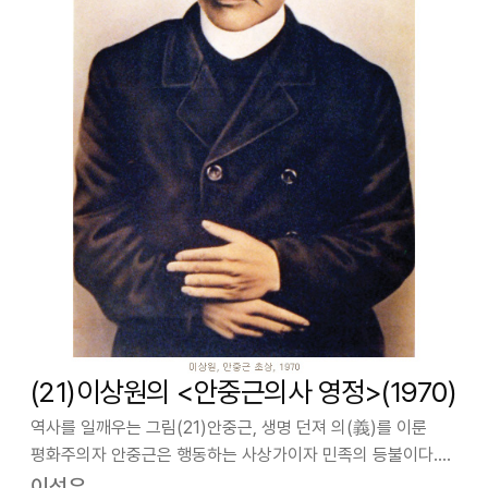
(21)이상원의 <안중근의사 영정>(1970)
역사를 일깨우는 그림(21)안중근, 생명 던져 의(義)를 이룬
평화주의자 안중근은 행동하는 사상가이자 민족의 등불이다.
그가 주창한‘동양평화론’은 오늘의 국제질서가 가야할 길을
이석우