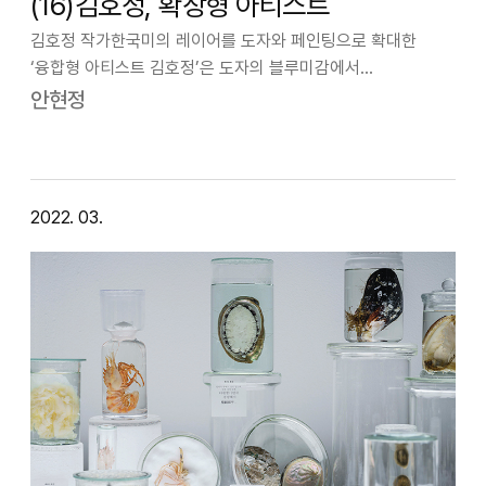
(16)김호정, 확장형 아티스트
김호정 작가한국미의 레이어를 도자와 페인팅으로 확대한
‘융합형 아티스트 김호정’은 도자의 블루미감에서
순수미술로까지 ‘확장형 예술’을 지향한다. 빗살무늬토기를
안현정
서구의 사이프러스(고대미감)와 연결한 ‘동서미감
(東西美感)’의 발현으로 연결한 작가는, 영국 비엔날레와 독일
…
2022. 03.