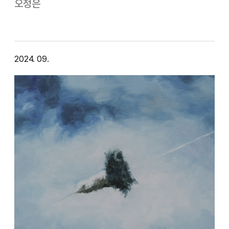
자기 영혼의 궤적을 냅다 그어버린 어느 화가. ‘그리고 싶은
오정은
것을 그렸다.’ 건조한 의도만 밝힐 뿐, 그림 밖 언어로 잘
드러나지 않는 그의 이름…
2024. 09.