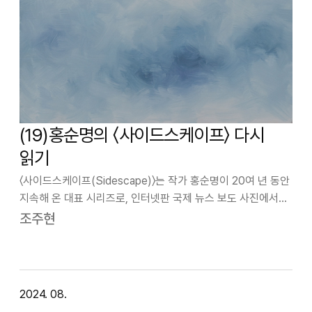
(19)홍순명의 〈사이드스케이프〉 다시
읽기
〈사이드스케이프(Sidescape)〉는 작가 홍순명이 20여 년 동안
지속해 온 대표 시리즈로, 인터넷판 국제 뉴스 보도 사진에서
사건의 핵심 장면을 삭제하고 전혀 시선을 두지 않을만한
조주현
주변부나 가장자리 이미지를 조합해 캔버스 화면에 추상화된
풍경으로 변조시킨 회화 연…
2024. 08.