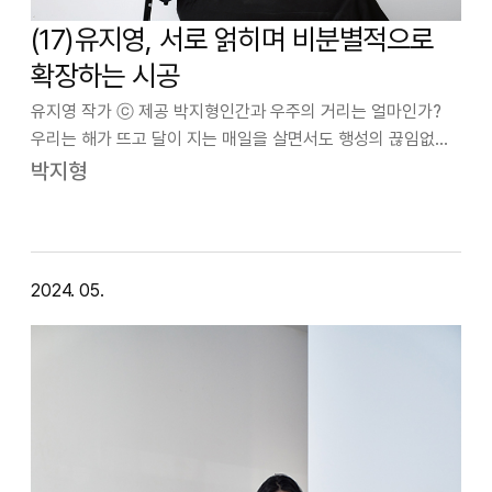
(17)유지영, 서로 얽히며 비분별적으로
확장하는 시공
유지영 작가 ⓒ 제공 박지형인간과 우주의 거리는 얼마인가?
우리는 해가 뜨고 달이 지는 매일을 살면서도 행성의 끊임없는
생성과 소멸을 감각할 수 없고, 옆에 놓인 컵에 채워진 물을
박지형
이루는 분자 구조를 머리로 이해한들 적합한 장치 없이는 그
움직임을 지각할 수 없다. 세…
2024. 05.