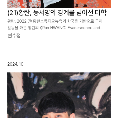
(21)황란, 동서양의 경계를 넘어선 미학
황란, 2022 ⓒ 황란스튜디오뉴욕과 한국을 기반으로 국제
활동을 해온 황란의 《Ran HWANG: Evanescence and
Regeneration(황란: 소멸과 재생)》(10.15-12.7) 전시가
현수정
메트로폴리탄미술관 근처에 위치한 레일라헬러갤러리(Leila
Hel…
2024. 10.