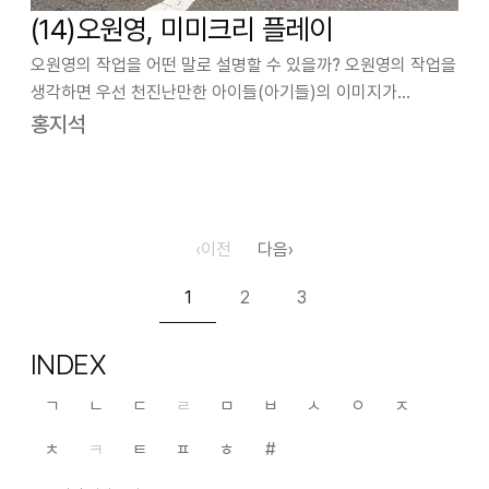
(14)오원영, 미미크리 플레이
오원영의 작업을 어떤 말로 설명할 수 있을까? 오원영의 작업을
생각하면 우선 천진난만한 아이들(아기들)의 이미지가
떠오른다. 4등신의 체형에 작은 손, 작은 발, 그리고 귀엽기
홍지석
그지없는 얼굴을 가진 아이들이 올망졸망 모여있는 모습
말이다. 그런데 이것으로 끝이 아니다.…
‹
이전
다음
›
1
2
3
INDEX
ㄱ
ㄴ
ㄷ
ㄹ
ㅁ
ㅂ
ㅅ
ㅇ
ㅈ
ㅊ
ㅋ
ㅌ
ㅍ
ㅎ
#