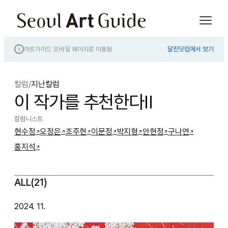
아트가이드 모바일 페이지로 이동됨
달진닷컴에서 보기
i
칼럼
/
지난칼럼
이 작가를 추천한다Ⅱ
칼럼니스트
현수정
오정은
조주현
이문정
박지형
안현정
구나연
↗
↗
↗
↗
↗
↗
↗
홍지석
↗
ALL(21)
2024. 11.