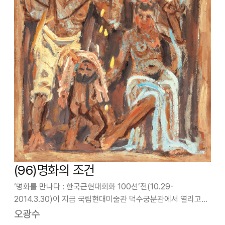
(96)명화의 조건
‘명화를 만나다 : 한국근현대회화 100선’전(10.29-
2014.3.30)이 지금 국립현대미술관 덕수궁분관에서 열리고
있다. 1920년대에서 1970년대에 이르는 시간대에 창작된
오광수
작품 가운데 뛰어난 100점이 선정된 것이다. 100점 속에는