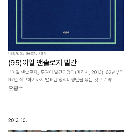
(95)이일 앤솔로지 발간
『이일 앤솔로지』 두권이 발간되었다(미진사, 2013). 62년부터
97년 작고하기까지 발표된 창작비평만을 묶은 것으로 약
40년에 걸친 비평가로서의 이일의 활동을 총정리한 것이다.
오광수
놀라운 것은 이 앤솔로지 발간이 세 사람의 여성 연구자들
(정연심, 김정은, 이유진)에…
2013. 10.