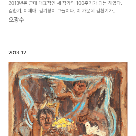
2013년은 근대 대표적인 세 작가의 100주기가 되는 해였다.
김환기, 이쾌대, 김기창이 그들이다. 이 가운데 김환기가
환기미술관에서 100주기전을 가진 것 외에는 이쾌대가
오광수
국립현대미술관에서 열릴 것이란 소문만 있었고 유족의
사정으로 불발되었으며 김기창은 운사회가 인…
2013. 12.