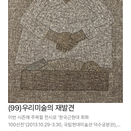
(99)우리미술의 재발견
이번 시즌에 주목할 전시로 ‘한국근현대 회화
100선전’(2013.10.29-3.30, 국립현대미술관 덕수궁분관),