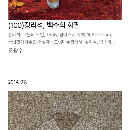
(100)장리석, 백수의 화필
장리석, 그늘의 노인, 1958, 캔버스에 유채, 158×110cm,
국립현대미술관 소장제주도립미술관에서 ‘장리석, 백수의
화필’전(3.4 - 5.11)이 열렸다. 백수란 99세를 가리킨다.
오광수
(100세 이상을 상수라 한다). 놀라운 일이다. 백세에 이르기
까지 화필을 놓…
2014. 03.