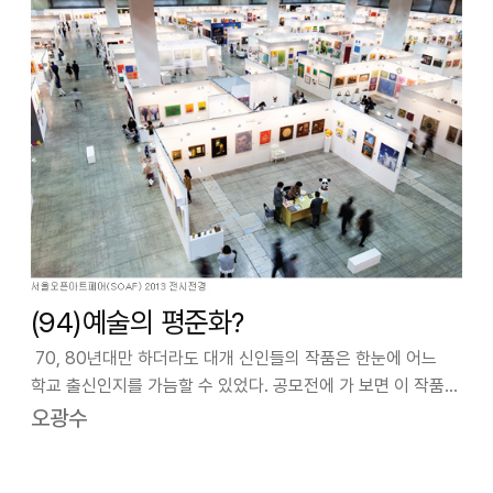
(94)예술의 평준화?
70, 80년대만 하더라도 대개 신인들의 작품은 한눈에 어느
학교 출신인지를 가늠할 수 있었다. 공모전에 가 보면 이 작품은
어느 대학출신 뿐 아니라 어느 교수의 제자의 것이란 선까지
오광수
이르게 된다. 미술교육이 이래서야 되겠느냐는 둥 학생을
교수들이 다 버려놓는다는 둥…