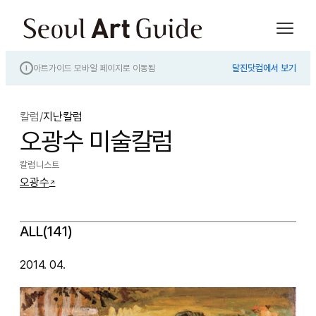
아트가이드 모바일 페이지로 이동됨
달진닷컴에서 보기
i
칼럼
/
지난칼럼
오광수 미술칼럼
칼럼니스트
오광수
↗
ALL(141)
2014. 04.