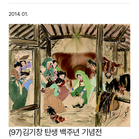
2014. 01.
(97)김기창 탄생 백주년 기념전