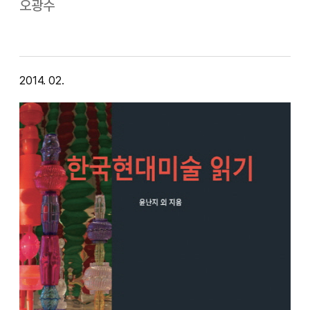
‘박수근전’(1.17-3.16, 가나인사아트센터), ‘종이에 실린
오광수
현대작가의 예술혼’(2.5-3.9,갤러리현대)을 꼽을 수 있을 것
같다. 작년 부터 열…
2014. 02.