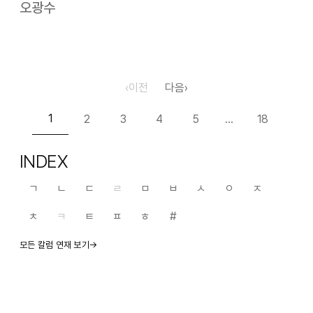
이후 열린 이번 회고전은 주로 60년대, 70년대에 걸친 시기에
오광수
집중되는 실험에 초점을 맞춘 것으로 김구림 개인의
회고전이면서도 동시에…
‹
이전
다음
›
1
2
3
4
5
18
…
INDEX
ㄱ
ㄴ
ㄷ
ㄹ
ㅁ
ㅂ
ㅅ
ㅇ
ㅈ
ㅊ
ㅋ
ㅌ
ㅍ
ㅎ
#
모든 칼럼 연재 보기→