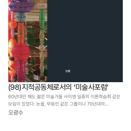
(98)지적공동체로서의 ‘미술사포럼’
60년대만 해도 젊은 미술가들 사이엔 일종의 이론학습회 같은
모임이 있었다. 논꼴, 무동인 같은 그룹이나 70년대의
S.T그룹은 정기적인 모임을 통해 현대미술에 대한 이론학습을
오광수
활발히 전개했던 것을 기억하고 있다. 특히 김복영을 중심으로
한 이건용, 신성희, 김홍주, …