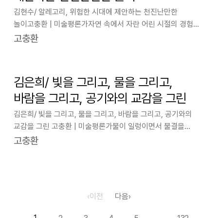
김현수/ 알레고리, 위험한 시대에 제안하는 천진난만한
놀이고충환 | 미술평론가자연 속에서 자란 어린 시절의 경험은
내게 놀이를 주제로 사유를 하게 한다. 나의 작업에서 놀이는
고충환
목적 없는 유희가 아니라, 세계와 관계를 맺는 가장 원초적인
방식이자 태도이다. 효율과 생산성…
김은희/ 빛을 그리고, 물을 그리고,
바람을 그리고, 공기와의 교감을 그린
김은희/ 빛을 그리고, 물을 그리고, 바람을 그리고, 공기와의
교감을 그린 고충환 | 미술평론가물이 일렁이면서 물결을
만드는, 물결에 따라 모이고 흩어지는 물빛을 희롱하는, 수면에
고충환
아롱거리는 빛 알갱이를 보는 것 같은, 윤슬 같고 물비늘 같은,
반투명한 베일이 드리워진…
‹
이전
다음
›
1