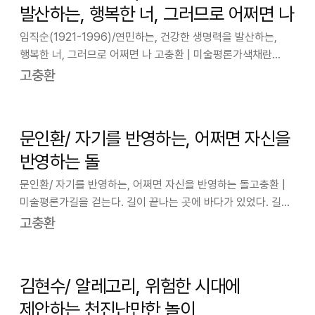
발산하는, 행복한 너, 그러므로 어쩌면 나
임직순(1921-1996)/연민하는, 건강한 생명력을 발산하는,
행복한 너, 그러므로 어쩌면 나 고충환 | 미술평론가색채란
타고난 생리인 것 같다. 색채 화가란 말도 자주 듣지만,
고충환
자유스럽게 색채를 구사해보고 싶은 욕망이 있다...여성과 꽃은
그 이상의 무엇을 던져주는…
문인환/ 자기를 반영하는, 어쩌면 자신을
반영하는 돌
문인환/ 자기를 반영하는, 어쩌면 자신을 반영하는 돌고충환 |
미술평론가길을 걷는다. 길이 끝나는 곳에 바다가 있었다. 길
끝에 바다가 있었다. 바다는 그 너머로 건너갈 수 없다는 점에서
고충환
길이 끝나는 곳이기도 하고 하나의 세상이 끝나는 곳이기도
하다. 길이 끝나는 곳에…
김현수/ 알레고리, 위험한 시대에
제안하는 천진난만한 놀이