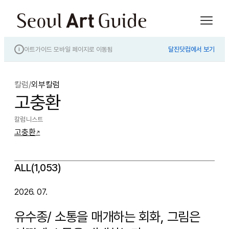
아트가이드 모바일 페이지로 이동됨
달진닷컴에서 보기
i
칼럼
/
외부칼럼
고충환
칼럼니스트
고충환
↗
ALL(1,053)
2026. 07.
유수종/ 소통을 매개하는 회화, 그림은