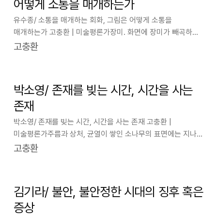
어떻게 소통을 매개하는가
유수종/ 소통을 매개하는 회화, 그림은 어떻게 소통을
매개하는가 고충환 | 미술평론가장미. 화면에 장미가 빼곡하다.
빼곡하지만, 정작 장미를 쉽게 알아볼 수는 없다. 패턴화하고
고충환
양식화된 화면 속에 장미가 숨어있기 때문이다. 하나의
단위원소(모나드)가 동어 반복되면서 패…
박소영/ 존재를 빚는 시간, 시간을 사는
존재
박소영/ 존재를 빚는 시간, 시간을 사는 존재 고충환 |
미술평론가주름과 상처, 균열이 쌓인 소나무의 표면에는 지나온
시간의 깊이가 있고, 나는 그 모습을 통해 인간의 삶을
고충환
읽어낸다. 나에게 시간은 직선적인 흐름이 아니라 끊임없이
생성되고 변형되는 과정이다. 우리는 이…
김기라/ 불안, 불안정한 시대의 징후 혹은
증상